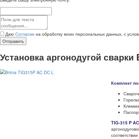
Даю
Согласие
на обработку моих персональных данных, с усло
Отправить
Установка аргонодугой сварки 
Комплект по
Свароч
Горелк
Клемма
Паспорт
TIG-315 P A
аргонодугово
соответствии