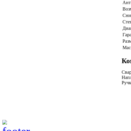
Ант
Воз
Сни
Сте
Диа
Гар
Раз
Масс
Ко
Свар
Нап
Ручк