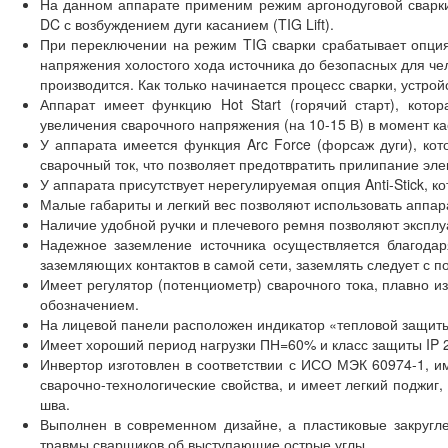
На данном аппарате применим режим аргонодуговой свар
DC с возбуждением дуги касанием (TIG Lift).
При переключении на режим TIG сварки срабатывает опция
напряжения холостого хода источника до безопасных для чело
производится. Как только начинается процесс сварки, устр
Аппарат имеет функцию Hot Start (горячий старт), котор
увеличения сварочного напряжения (на 10-15 В) в момент к
У аппарата имеется функция Arc Force (форсаж дуги), ко
сварочный ток, что позволяет предотвратить прилипание эле
У аппарата присутствует нерегулируемая опция Anti-Stick, к
Малые габариты и легкий вес позволяют использовать аппар
Наличие удобной ручки и плечевого ремня позволяют эксплу
Надежное заземление источника осуществляется благодар
заземляющих контактов в самой сети, заземлять следует с 
Имеет регулятор (потенциометр) сварочного тока, плавно 
обозначением.
На лицевой панели расположен индикатор «тепловой защиты
Имеет хороший период нагрузки ПН=60% и класс защиты IP 2
Инвертор изготовлен в соответствии с ИСО МЭК 60974-1, и
сварочно-технологические свойства, и имеет легкий поджи
шва.
Выполнен в современном дизайне, а пластиковые закруг
травмы сварщиков об выступающие острые углы.